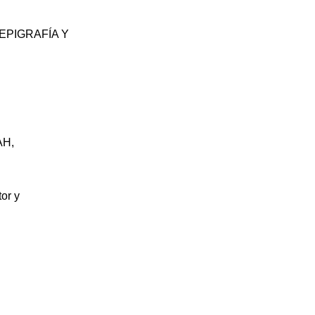
 EPIGRAFÍA Y
AH,
tor y