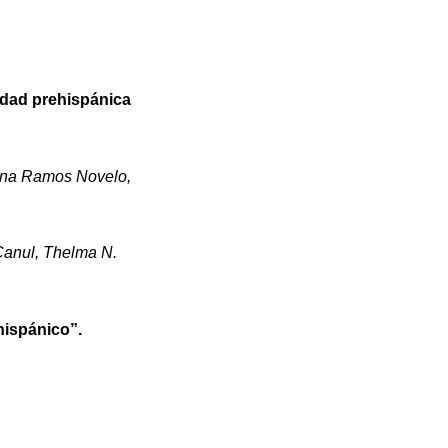
iudad prehispánica
lina Ramos Novelo,
Canul, Thelma N.
hispánico”.