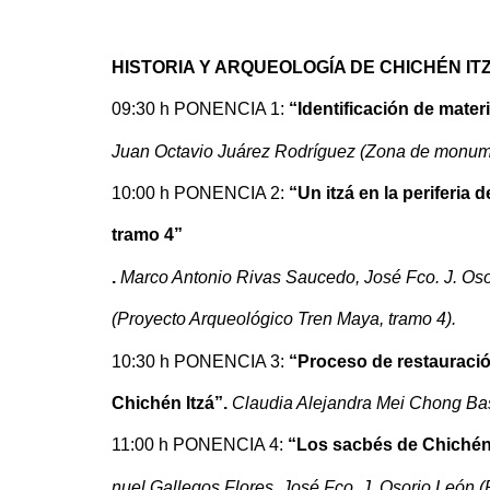
HISTORIA Y ARQUEOLOGÍA DE CHICHÉN IT
09:30 h PONENCIA 1:
“Identificación de mater
Juan Octavio Juárez Rodríguez (Zona de monume
10:00 h PONENCIA 2:
“Un itzá en la periferia
tramo 4”
.
Marco Antonio Rivas Saucedo, José Fco. J. Os
(Proyecto Arqueológico Tren Maya, tramo 4).
10:30 h PONENCIA 3:
“Proceso de restauració
Chichén Itzá”.
Claudia Alejandra Mei Chong Bas
11:00 h PONENCIA 4:
“Los sacbés de Chichén 
nuel Gallegos Flores, José Fco. J. Osorio León
(