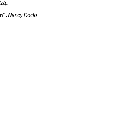
zá).
ón”.
Nancy Rocío