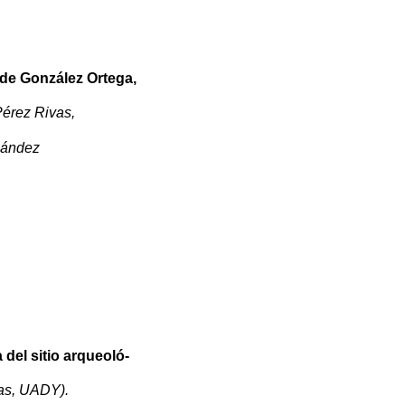
 de González Ortega,
érez Rivas,
rnández
del sitio arqueoló-
cas, UADY).