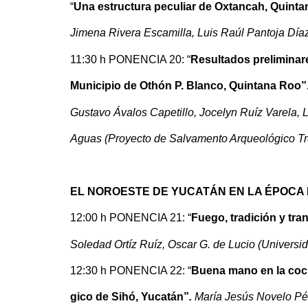
“
Una estructura peculiar de Oxtancah, Quinta
Jimena Rivera Escamilla, Luis Raúl Pantoja Día
11:30 h PONENCIA 20: “
Resultados preliminar
Municipio de Othón P. Blanco, Quintana Roo”
Gustavo Ávalos Capetillo, Jocelyn Ruíz Varela, 
Aguas (Proyecto de Salvamento Arqueológico Tr
EL NOROESTE DE YUCATÁN EN LA ÉPOCA
12:00 h PONENCIA 21: “
Fuego, tradición y tr
Soledad Ortíz Ruíz, Oscar G. de Lucio (Univers
12:30 h PONENCIA 22: “
Buena mano en la coci
gico de Sihó, Yucatán”
.
María Jesús Novelo Pér